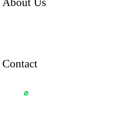
About Us
Tesisimizin en önemli özellikle
kendi ekseninde ±30° açıyla dö
içinde 360° yerleştirilmiştir. 
Contact
WhatsApp: +90 546 658 01 45