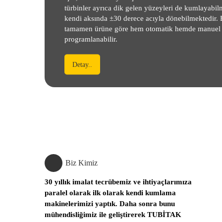
türbinler ayrıca dik gelen yüzeyleri de kumlayabil
kendi aksında ±30 derece acıyla dönebilmektedir.
tamamen ürüne göre hem otomatik hemde manuel
programlanabilir.
Detay..
Biz Kimiz
30 yıllık imalat tecrübemiz ve ihtiyaçlarımıza
paralel olarak ilk olarak kendi kumlama
makinelerimizi yaptık. Daha sonra bunu
mühendisliğimiz ile geliştirerek TUBİTAK