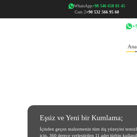
WhatsApp
+90 546 658 01 45
Gsm 2
+90 532 566 95 60
+
Ana
Eşsiz ve Yeni bir Kumlama;
İçinden geçen malzemenin tüm dış yüzeyini temiz
için, 360 derece yerleştirilen 11 adet türbin kullanı