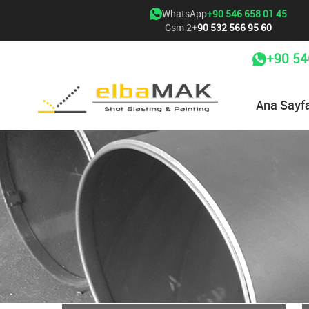
WhatsApp
+90 546 658 01 45
Gsm 2
+90 532 566 95 60
+90 54
Ana Sayf