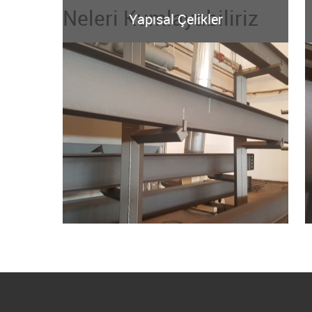
Neleri Kumlayabiliriz
Yapısal Çelikler