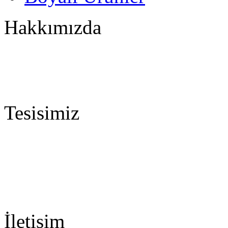
Hakkımızda
30 yıllık imalat tecrübemiz ve 
olarak kendi kumlama makinele
yapmak boyamada ALTIN KURA
Tesisimiz
Tesisimizin en önemli özellikle
kendi ekseninde ±30° açıyla dö
içinde 360° yerleştirilmiştir. 
İletişim