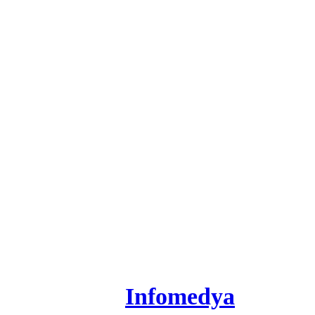
Gsm 2: +90 532 566 95 60
+90 312 424 14 24
info@elbamak.com
Copyright © 2026 Elbamak All
Created by
Infomedya